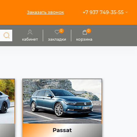
+7 937 749-35-55
Заказать звонок
0
0
кабинет
закладки
корзина
Passat