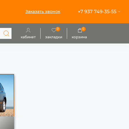
+7 937 749-35-55
Заказать звонок
0
0
кабинет
закладки
корзина