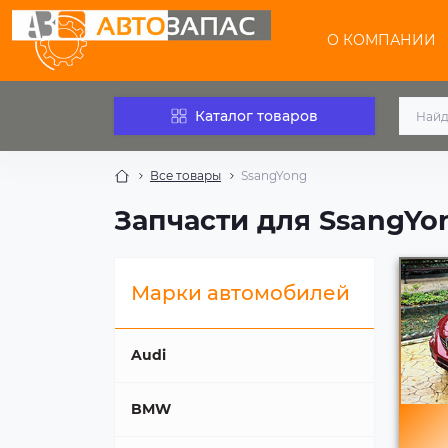
О КОМПАНИИ
Каталог товаров
Все товары
SsangYong
Запчасти для SsangYo
Марки автомобилей
Audi
BMW